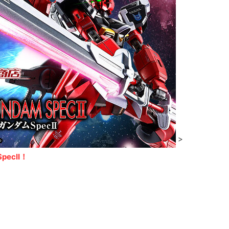
>
ecII！