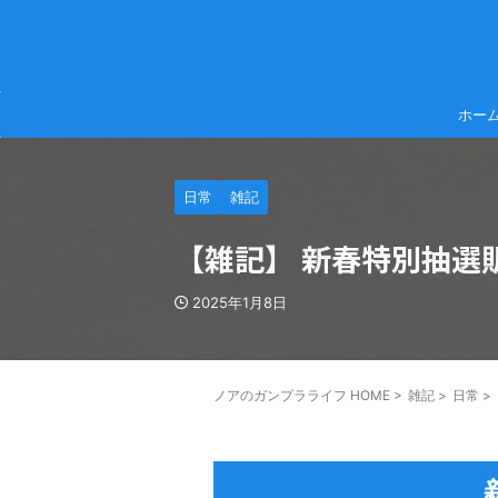
ホー
日常
雑記
【雑記】 新春特別抽選販
2025年1月8日
ノアのガンプラライフ HOME
>
雑記
>
日常
>