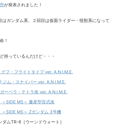
売
が発表されました！
目はガンダム系、２回目は仮面ライダー・怪獣系になって
命！
ど持っているんだけど・・・
 グフ・フライトタイプ ver. A.N.I.M.E.
 ジム・スナイパー ver. A.N.I.M.E.
 ガーベラ・テトラ改 ver. A.N.I.M.E.
re） ＜SIDE MS＞ 量産型百式改
re） ＜SIDE MS＞ Zガンダム 3号機
＞ ガンダムTR-6［ウーンドウォート］