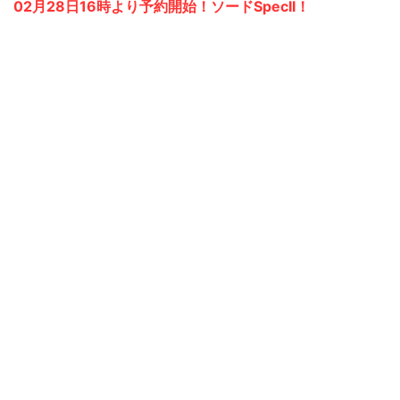
02月28日16時より予約開始！ソードSpecII！