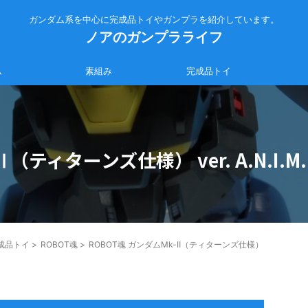
ガンダム系を中心に完成品トイやガンプラを紹介しています。
ノアのガンプラライフ
ム
素組み
完成品トイ
（ティターンズ仕様） ver. A.N.I.M
成品トイ
>
ROBOT魂
>
ROBOT魂 ガンダムMk-Ⅱ（ティターンズ仕様）