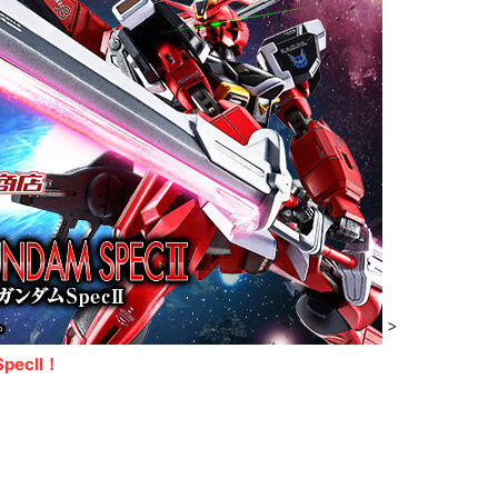
>
ecII！