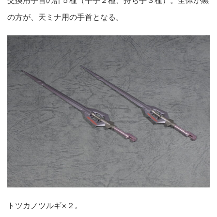
交換用手首の計５種（平手２種、持ち手３種）。全体が黒
の方が、天ミナ用の手首となる。
トツカノツルギ×２。