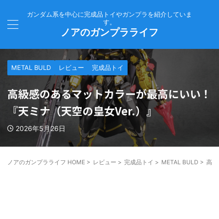
ガンダム系を中心に完成品トイやガンプラを紹介していま
す。
ノアのガンプラライフ
METAL BULD
レビュー
完成品トイ
高級感のあるマットカラーが最高にいい！
『天ミナ（天空の皇女Ver.）』
2026年5月26日
ノアのガンプラライフ HOME
>
レビュー
>
完成品トイ
>
METAL BULD
>
高級