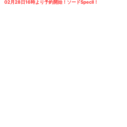
02月28日16時より予約開始！ソードSpecII！