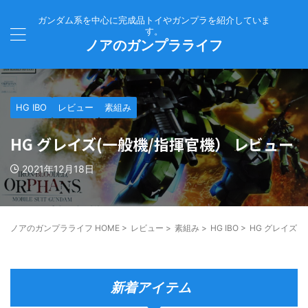
ガンダム系を中心に完成品トイやガンプラを紹介していま
す。
ノアのガンプラライフ
HG IBO
レビュー
素組み
HG グレイズ(一般機/指揮官機） レビュー
2021年12月18日
ノアのガンプラライフ HOME
>
レビュー
>
素組み
>
HG IBO
>
HG グレイズ(
新着アイテム