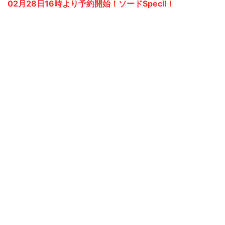
02月28日16時より予約開始！ソードSpecII！