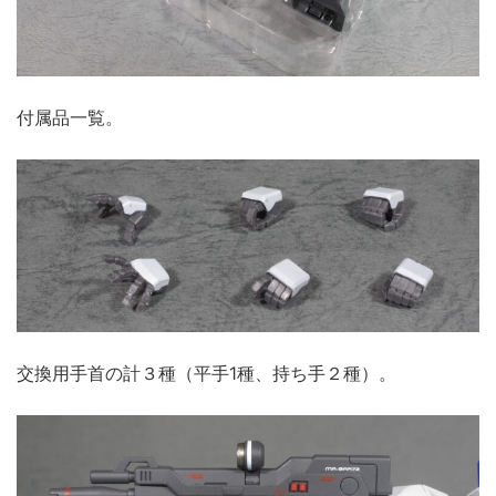
付属品一覧。
交換用手首の計３種（平手1種、持ち手２種）。