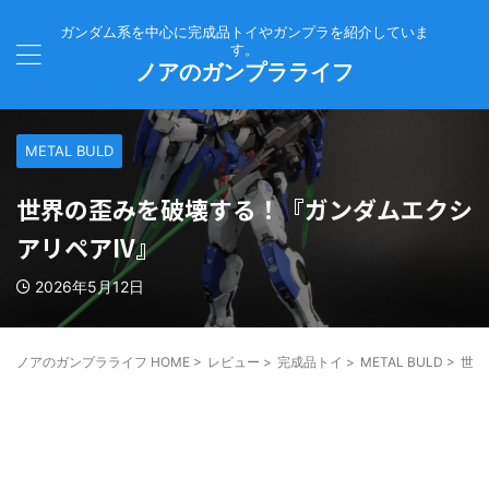
ガンダム系を中心に完成品トイやガンプラを紹介していま
す。
ノアのガンプラライフ
METAL BULD
世界の歪みを破壊する！『ガンダムエクシ
アリペアIV』
2026年5月12日
ノアのガンプラライフ HOME
>
レビュー
>
完成品トイ
>
METAL BULD
>
世界