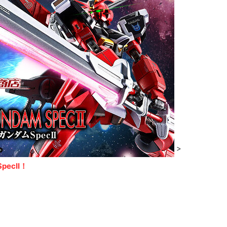
>
ecII！