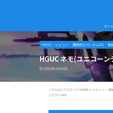
ホー
HGUC
レビュー
機動戦士ガンダムUC
素
HGUC ネモ(ユニコーン
2022年3月20日
ノアのガンプラライフ HOME
>
レビュー
>
素
トカラーver.)