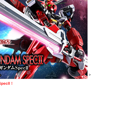
>
ecII！