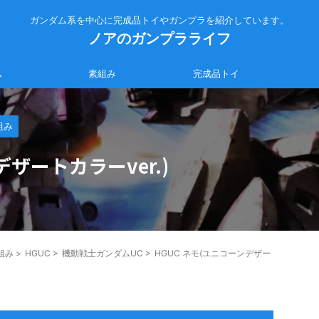
ガンダム系を中心に完成品トイやガンプラを紹介しています。
ノアのガンプラライフ
ム
素組み
完成品トイ
組み
デザートカラーver.)
組み
>
HGUC
>
機動戦士ガンダムUC
>
HGUC ネモ(ユニコーンデザー