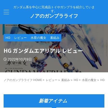
ガンダム系を中心に完成品トイやガンプラを紹介していま
す。
ノアのガンプラライフ
HG
レビュー
水星の魔女
素組み
HG ガンダムエアリアル レビュー
2022年10月9日
ノアのガンプラライフ HOME
>
レビュー
>
素組み
>
HG
>
水星の魔女
>
HG 
新着アイテム