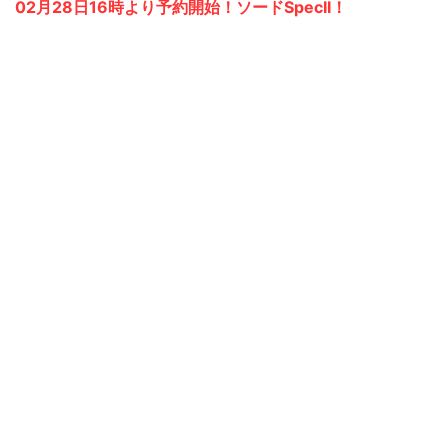
02月28日16時より予約開始！ソードSpecII！