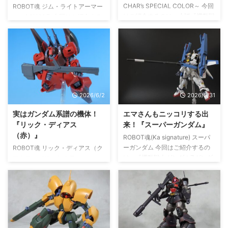
CHAR’s SPECIAL COLOR～ 今回
ROBOT魂 ジム・ライトアーマー
はご紹介するのは、小説『機動戦
ver. A.N.I.M.E. 今回はご紹介する
士ガンダム 逆襲のシャア ベルト
のは、『機動戦士ガンダム
ーチカ・チルドレン』より
MSV』より ROBOT魂 ジム・ラ
ROBOT魂 ナイチンゲール ～
イトアーマー ver. A.N.I.M.E.！ 久
CHAR’s SPECIAL COLOR～！ 現
しぶりにROBOT魂からジムのバ
在（2026/6時点）、新カラー版
リエーション機が予約開始！ジ
（実質、再販になる）として
ム・トレーナーは、アムロ・レイ
ROBOT魂 ナイチンゲール ～
が搭乗したこともある機体（機動
2026/6/2
2026/5/31
Exclusive Edition～。 ROBOT魂
戦士Ζガンダム Defineで）。その
で登場するのは、これで3回目に
時、クワトロ・バジーナが搭乗し
実はガンダム系譜の機体！
エマさんもニッコリする出
なります。（METAL ROBOT魂
ていた機体が、ジム・ライトアー
『リック・ディアス
来！『スーパーガンダム』
Hi-νガンダムはこれ以上
マーです。 2021年発売なのでも
（赤）』
ROBOT魂(Ka signature) スーパ
に・・・） ぼくが持って ...
う5年以上前ですが、僕の中で一
ーガンダム 今回はご紹介するの
ROBOT魂 リック・ディアス（ク
番気に入っているジムのバリエー
は、『機動戦士ガンダムZガンダ
ワトロ・バジーナ カラー） ver.
ショ ...
ム』より ROBOT魂(Ka
A.N.I.M.E. 今回はご紹介するの
signature) スーパーガンダム！
は、アニメ『機動戦士Zガンダ
2026年5月のプレバンが着弾して
ム』より ROBOT魂 ver.
ちょっとずつ開封しています（ち
A.N.I.M.E. 「リック・ディアス
ょっと買いすぎた・・・） そん
（クワトロ・バジーナ カラ
な本日（26/5/31）は、魂ウェブ
ー）」！ 毎週火曜日の恒例であ