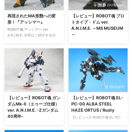
商店9月発送アイテムの予約締切
るプレバン再販。本日（26/6/2）
2026/5/9
2025/12/21
日。みんなは、欲しいものすでに
はHGのリックディス（赤）と
予約済かな。ぼくは、ver.
（黒）でした！店頭ではだいぶガ
再現されたMA形態への変
【レビュー】ROBOT魂 プロ
A.N.I.M.E.版のGディフェンサー
ンプラの在庫が増えてきましたけ
形！『アッシマー』
トタイプ・ドム ver.
を予約済、Gディフェンサーの出
ど、やっぱUC系の機体はまだ購
A.N.I.M.E. ～MS MUSEUM
ROBOT魂 アッシマー ver.
来がどうなるか気になるところで
入しづらい状態が続いています
～
A.N.I.M.E. 今回はご紹介するの
はあります ...
ね。 リックディアスはその代表
は、『機動戦士Zガンダム』より
【レビュー】ROBOT魂 プロトタ
格で、HGおよびMGとも ...
ROBOT魂 アッシマー ver.
イプ・ドム ver. A.N.I.M.E. ～MS
A.N.I.M.E. ROBOT魂 メッサーラ
MUSEUM～ 今回はご紹介するの
の予約は完了したが、プレバンで
は、『機動戦士ガンダム』より
継続していくことになりそうな感
ROBOT魂 プロトタイプ・ドム
じに一安心。 HG版のアッシマー
ver. A.N.I.M.E. ～MS MUSEUM
は手に入らないが、僕らには
～！ ROBOT魂で新たに展開して
ROBOT魂がある！ ということ
いるMS ミュージアムの第二弾に
2025/11/16
2025/8/11
で、一般販売ではなくプレバンで
なります。 このシリーズ、購入
登場のROBOT魂版 アッシマー
するのは初めてで第一弾と第三弾
【レビュー】ROBOT魂 ガン
【レビュー】ROBOT魂 EL-
は、予約時も混乱することなく欲
は見送っています。しかし、第二
ダムMk-II（エゥーゴ仕様）
PC-00 ALBA STEEL
しい人はゲットできたかと。 こ
弾はプロトタイプ・ドムという
ver. A.N.I.M.E. -Zガンダム
HAZE ORTUS / Rusty
れ、ほんと買ったよかったです！
中々レアなチョイスだったので、
40周年-
【レビュー】ROBOT魂 EL-PC-
ちょっと高いけど・ ...
購入に至っています。 プロトタ
00 ALBA STEEL HAZE ORTUS /
【レビュー】ROBOT魂 ガンダム
イプ・ドム自体は9年ほど前にv
Rusty 今回はご紹介するのは、ゲ
Mk-II（エゥーゴ仕様） ver.
...