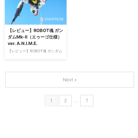
（Ka signature） RX-105 Ξガン
ROBOT魂となります。地球連邦
ダム （機動戦士ガンダム 閃光の
軍仕様と書いてあることから、エ
ハサウェイVer.）！ 2021年に登
ゥーゴ仕様とティターンズ仕様が
2024/10/28
場したペーネロペー（機動戦士ガ
でるんだろうな（おそらくプレバ
ンダム 閃光のハサウェイVer.）よ
ンで！） ジムが6,000円（税抜）
【レビュー】ROBOT魂 ガン
り約3年後にやっと登場したΞガ
でジムⅡが 8,500円（税抜）なの
ダムMk-Ⅱ（エゥーゴ仕様）
ンダムです。これは映画の第二弾
で約29%の価格上昇となっていま
ver. A.N.I.M.E.
に向けて思い出してねというバン
す。これがインフレか！？ 中身
【レビュー】ROBOT魂 ガンダム
ダイさんに思いか！？ ...
にあまり差はないんだけどね。
Mk-Ⅱ（エゥーゴ仕様） ver.
では、 ...
A.N.I.M.E. 今回はご紹介するの
は、アニメ『機動戦士Zガンダ
ム』より ROBOT魂 ガンダムMk-
Next »
Ⅱ（エゥーゴ仕様） ver.
A.N.I.M.E.！ 2024/10/26はガン
プラ最新キットの発売で大盛り上
1
2
…
7
がりしており、僕もそのうちの１
つ、「HG ブラックナイトスコー
ドカルラ」の購入に出かけ無事ゲ
ット！入荷数も多く、買う努力
（開店１時間前に並ぶなど）をす
れば、なんとか買えるって感じ。
BANDAI SPIRITS(バンダイスピ