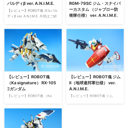
したバリュート・パックが付属し
れるもみたい。 まだまだ地上編
バルディβ ver. A.N.I.M.E.
RGM-79SC ジム・スナイパ
たもの。 購入したことすら忘れ
で出ていないモビルスーツ（グー
ーカスタム （ジャブロー防
【レビュー】ROBOT魂 ガルバル
ていましたが、着弾したので紹介
ンやディンとか）がいっぱいある
衛隊仕様） ver. A.N.I.M.E.
ディβ ver. A.N.I.M.E. 今回はご紹
していくよ。 ROBOT魂 機動戦士
ので、立体化をがんばって欲し
介するのは、『機動戦士Zガンダ
【レビュー】ROBOT魂 RGM-
Ζガンダム RMS-179 ジム ...
い。 では紹介していくよ スカイ
ム』より ROBOT魂 ガルバルディ
79SC ジム・スナイパーカスタム
...
β ver. A.N.I.M.E. 物語序盤で数話
（ジャブロー防衛隊仕様） ver.
だけ登場した機体だけど、搭乗し
A.N.I.M.E. 今回はご紹介するの
たパイロットのライラとカミーユ
は、アニメ『機動戦士Zガンダ
との戦闘が印象的で記憶に残って
ム』より ROBOT魂 RGM-79SC
いる機体。 予約してた店に取り
ジム・スナイパーカスタム （ジ
に行くと、棚には全然並んでなく
ャブロー防衛隊仕様）！ 今年
2025/1/6
2024/12/17
て予約分だけだったみたい。そん
（2025年）発のロボット魂は、
なに人気なのかこの機体！？めち
プレバンからの登場したこの機体
【レビュー】ROBOT魂
【レビュー】ROBOT魂 ジム
ゃマイナーと思うが・・・ では
です。 ROBOT魂 ver. A.N.I.M.E.
（Ka signature） RX-105
Ⅱ（地球連邦軍仕様） ver.
紹介していくよ！ 写真だと赤っ
はZガンダム時代に登場してお
Ξガンダム
A.N.I.M.E.
ぽいけど、あずきバーのような色
り、やっと地上戦に移ったみた
【レビュー】ROBOT魂 （Ka
【レビュー】ROBOT魂 ジム
合いで原作 ...
い。しばらくはジャブロー防衛で
signature） RX-105 Ξガンダム
Ⅱ（地球連邦軍仕様） ver.
登場した機体を出して、アッシマ
（機動戦士ガンダム 閃光のハサ
A.N.I.M.E. 今回はご紹介するの
ーやギ ...
ウェイVer.） 今回はご紹介するの
は、『機動戦士Zガンダム』より
は、映画『機動戦士ガンダム 閃
ROBOT魂 ジムⅡ（地球連邦軍仕
光のハサウェイ』より ROBOT魂
様） ver. A.N.I.M.E.！ 今年最後の