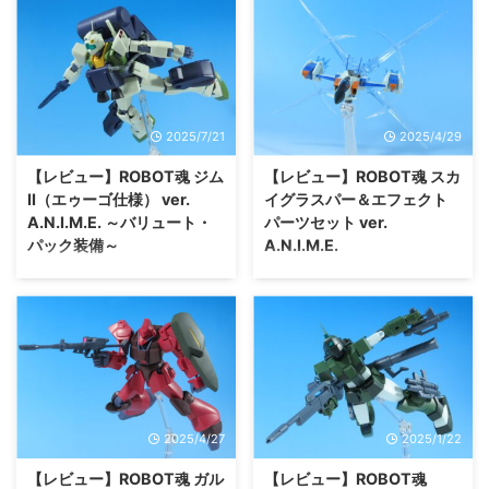
ーム『ARMORED CORE VI』よ
A.N.I.M.E. -Zガンダム40周年- 今
り ROBOT魂 EL-PC-00 ALBA
回はご紹介するのは、『機動戦士
STEEL HAZE ORTUS / Rusty
Zガンダム』より ROBOT魂 ガン
AC6のゲームでは、チャプター5
ダムMk-II（エゥーゴ仕様） ver.
で登場する機体。進行するルート
A.N.I.M.E. -Zガンダム40周年-！
によって主人公621と敵対もしく
今年の魂ネイション開催記念商品
2025/7/21
2025/4/29
は僚機として共闘する。ラスティ
は、個人的にイマイチ（カラバリ
という人物が登場しており主人公
ばっかり）だなぁ～と思っていま
【レビュー】ROBOT魂 ジム
【レビュー】ROBOT魂 スカ
の戦友でありライバルといったと
した。 しかし、いざ開封してみ
II（エゥーゴ仕様） ver.
イグラスパー＆エフェクト
ころ。 主人公を「戦友」と呼ぶ
るとめちゃくちゃカッコいいガン
A.N.I.M.E. ～バリュート・
パーツセット ver.
ナイスガイ！ ゲーム中に登場す
ダムMk-II！ 正直、一般発売され
パック装備～
A.N.I.M.E.
る ...
たガンダムMk-IIは何だったのっ
【レビュー】ROBOT魂 ジム
【レビュー】ROBOT魂 スカイグ
て感じです。（ ...
II（エゥーゴ仕様） ver. A.N.I.M.E.
ラスパー＆エフェクトパーツセッ
～バリュート・パック装備～ 今
ト ver. A.N.I.M.E. 今回はご紹介す
回はご紹介するのは、『機動戦士
るのは、『機動戦士ガンダム
Zガンダム』より ROBOT魂 ジム
SEED』より ROBOT魂 スカイグ
Ⅱ（エゥーゴ仕様） ver. A.N.I.M.E.
ラスパー＆エフェクトパーツセッ
～バリュート・パック装備～！
ト ver. A.N.I.M.E. 今月（2025年4
エゥーゴ仕様はプレバンからの登
月）はROBOT魂から２つの新商
2025/4/27
2025/1/22
場です。ただのカラバリではなく
品があり、その１つがこれ。まだ
ジャブローへの大気圏突入で仕様
SEED系のROBOT魂を発売してく
【レビュー】ROBOT魂 ガル
【レビュー】ROBOT魂