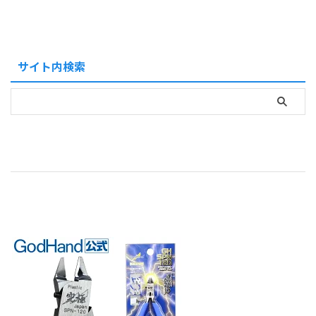
人間でなくても使用できるように
ヘイズルの補修、交換用パーツを
なっている。ギャプランからの大
組み立てて造り上げられた予備
きな改修点は、頭部をヘイズルと
機。(頭部以外はジム・クゥエル
同等のガンダムタイプへ変更、当
と同一だった) ティターンズ・テ
初はギャプランの両腕に装備され
スト・チームのパイロット、エリ
サイト内検索
ていたムーバブル・シールド・バ
アルド・ハンター中尉のジム改高
インダーを、TR- ...
機動型の中破を機に、新たな乗機
とし ...