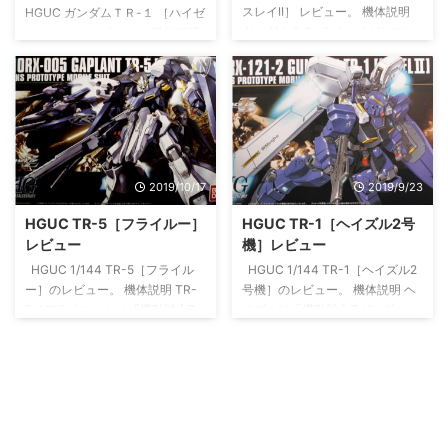
スレイII］ レビュー。 機体説明
HGUC ガンダムＴＲ-１ ［ハイゼ
ガンダムＴＲ-６［ハイゼンスレ
ンスレイ］ レビュー。 機体説明
イII］は、『ADVANCE OF Z ティ
ガンダムＴＲ-1［ハイゼンスレ
ターンズの旗のもとに』に登場。
イ］は、『ADVANCE OF Z ティ
ガンダムＴＲ-６［ウーンドウォ
ターンズの旗のもとに』に登場す
ート］をコアとしたアドバンス形
る機体だ。ガンダムＴＲ-1の最終
態の通称が、［ハイゼンスレイ
形態であり、ガンダムTR-6［ハ
II］である。 ガブスレイの機体特
イゼンスレイⅡ］のデータをフィ
性を模した高速戦闘形態となって
ードする形で開発されている。上
2019/10/17
2019/9/23
おり、かなりの大型MSとなって
半身はガンダムTR-6［ハイゼン
いる。オプションとしてフルドド
スレイⅡ］、下半身はほぼガンダ
HGUC TR-5［フライルー］
HGUC TR-1［ヘイズル2号
IIが装備可能である。搭乗者はエ
ムＴＲ－１［アドバンスド・ヘイ
レビュー
機］レビュー
リアルド・ハンター。 プレミア
ズル］だがサブアームは、ガンダ
HGUC 1/144 TR-5［フライル
HGUC 1/144 TR-1［ヘイズル2
ムバンダイ限定で、待望のキット
ムＴＲ-６［ウーンドウォート］
ー］のレビュー。 機体説明 TR-
号機］のレビュー。 機体説明 ヘ
化！！！ 本体（未武装） まずは
のアームをサブアームとしてアッ
5［フライルー］は「機動戦士Z
イズルは「機動戦士Zガンダム」
ガ ...
プデートされている。この機体が
ガンダム」のサイドストーリであ
のサイドストーリである
運用 ...
る「ADVANCE OF Ζ ティターン
「ADVANCE OF Ζ ティターンズ
ズの旗のもとに」(以降AOZと略
の旗のもとに」(以降AOZと略称)
称)に登場する。AOZはティター
に登場する。AOZはティターンズ
ンズの視点で描かれた物語だ。
の視点で描かれた物語だ。 元々
ギャプランの改修機であり、強化
は母艦アスワンにストックされた