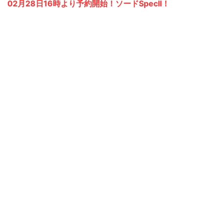
02月28日16時より予約開始！ソードSpecII！