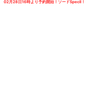
02月28日16時より予約開始！ソードSpecII！